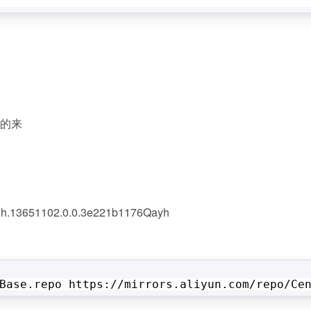
给的来
2c6h.13651102.0.0.3e221b1176Qayh
Base
.repo https:
//mirrors
.aliyun.com
/repo/Ce