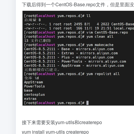
下载后得到一个CentOS-Base.repo文件，但是里面没
接下来需要安装yum-utils和createrepo
yum install yum-utils createrepo