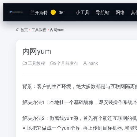
小工具
导航站
网络
其
兰开斯特
36°
首页
•
工具教程
•
内网yum
内网yum
工具教程
9个月前发布
hank
背景：客户的生产环境，绝大多数都是与互联网隔离
解决办法1：本地挂一个基础镜像，即安装操作系统本身
解决办法2：做离线yum源，首先有个能连互联网的机器
可以把它做成一个yum仓库, 再上传到目标机器, 就