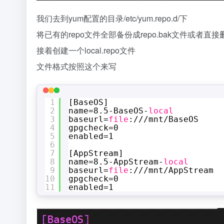
我们去到yum配置的目录/etc/yum.repo.d/下
将已有的repo文件全部备份成repo.bak文件或者直
接着创建一个local.repo文件
文件格式按照这个来写
1
[BaseOS]
2
name=8.5-BaseOS-
local
3
baseurl=
file
:
///mnt/BaseOS
4
gpgcheck=0
5
enabled=1
6
7
[AppStream]
8
name=8.5-AppStream-
local
9
baseurl=
file
:
///mnt/AppStream
10
gpgcheck=0
11
enabled=1