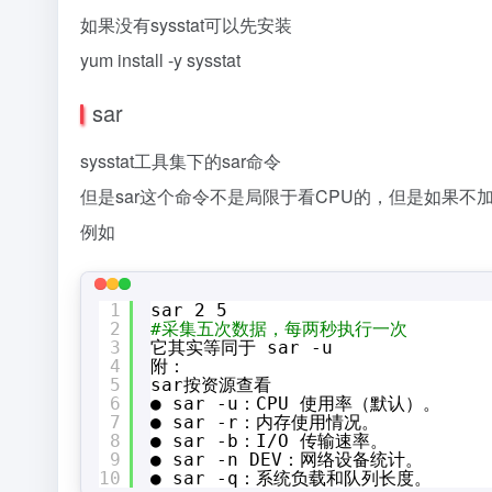
如果没有sysstat可以先安装
yum install -y sysstat
sar
sysstat工具集下的sar命令
但是sar这个命令不是局限于看CPU的，但是如果不
例如
1
sar 2 5
2
#采集五次数据，每两秒执行一次
3
它其实等同于 sar -u
4
附：
5
sar按资源查看
6
● sar -u：CPU 使用率（默认）。
7
● sar -r：内存使用情况。
8
● sar -b：I
/O
传输速率。
9
● sar -n DEV：网络设备统计。
10
● sar -q：系统负载和队列长度。