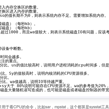
进入内存交换区的数量。
交换区进入内存的数量。
i、so的值长期不为0，则表示系统内存不足。需要增加系统内存。
读磁盘）（每秒kb）。
写磁盘）（每秒kb）
如果超过1000，而且wa值较大，则表示系统磁盘IO有问题，应该
秒设备中断数。
U时间会越多。
关注的重点。
百分比。us的值比较高时，说明用户进程消耗的cpu时间多，但是
分比。Sy的值较高时，说明内核消耗的CPU资源很多。
百分比。
百分比。wa值越高，说明IO等待越严重。
+sy大于 80%说明可能存在CPU资源不足。wa的参考值为20%，
能是磁盘大量随机读写造成的，也可能是磁盘或者磁盘控制器的带
常用于看CPU的命令，比如sar，mpstat，这个都算是sysstat