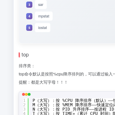
sar
mpstat
iostat
top
排序类：
top命令默认是按照%cpu降序排列的，可以通过输
提醒：都是大写字母！！！
1
P（大写）：按 %CPU 降序排序（默认）——
2
M（大写）：按 %MEM 降序排序——快速定
3
N（大写）：按 PID 升序排序——按进程 I
4
T（大写）：按 TIME+（累计 CPU 时间