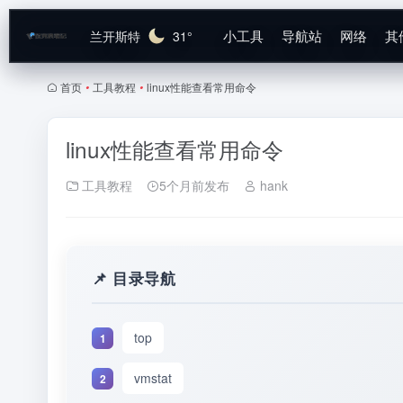
小工具
导航站
网络
其
兰开斯特
31°
首页
•
工具教程
•
linux性能查看常用命令
linux性能查看常用命令
工具教程
5个月前发布
hank
top
vmstat