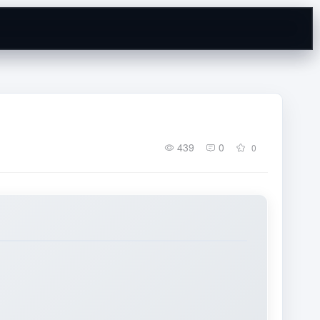
439
0
0