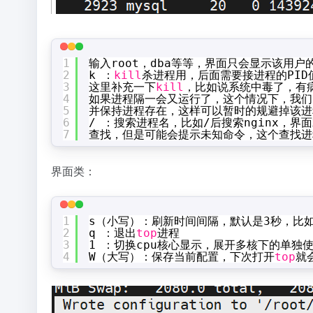
1
输入root，dba等等，界面只会显示该用户
2
k ：
kill
杀进程用，后面需要接进程的PID值
3
这里补充一下
kill
，比如说系统中毒了，有
4
如果进程隔一会又运行了，这个情况下，我们
5
并保持进程存在，这样可以暂时的规避掉该进
6
/ ：搜索进程名，比如/后搜索nginx，
7
查找，但是可能会提示未知命令，这个查找进
界面类：
1
s（小写）：刷新时间间隔，默认是3秒，比如
2
q ：退出
top
进程
3
1 ：切换cpu核心显示，展开多核下的单独
4
W（大写）：保存当前配置，下次打开
top
就