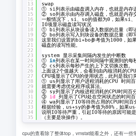
13
swap
14
① si列表示由磁盘调入内存，也就是内存
15
② so列表示由内存调入磁盘，也就是内存
16
一般情况下，si、so的值都为0，如果s
17
IO项显示磁盘读写状况
18
① bi列表示从块设备读入数据的总量（即
19
② bo列表示写入到块设备的数据总量（即
20
这里我们设置的bi+bo参考值为1000，
21
磁盘的读写性能。
22
23
system 显示采集间隔内发生的中断数
24
① 
in
列表示在某一时间间隔中观测到的每
25
② cs列表示每秒产生的上下文切换次数。
26
上面这2个值越大，会看到由内核消耗的CP
27
CPU项显示了CPU的使用状态，此列是我们
28
① us列显示了用户进程消耗的CPU 时间
29
就需要考虑优化程序或算法。
30
② sy列显示了内核进程消耗的CPU时间百
31
③ 
id
列显示了CPU处在空闲状态的时间
32
④ wa列显示了IO等待所占用的CPU时间
33
根据经验，us+sy的参考值为80%，如果us
34
说明IO等待严重，引起IO等待的原因可
35
（主要是块操作）。
cpu的查看除了整体top，vmstat能看之外，还有一些