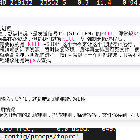
的进程
，默认情况下是发送信号15（SIGTERM）的
kill
，即常规
ki
病毒在吞资源，但是我们就算
kill
-9 强制删除进程后，
需要做的是 
kill
-STOP 这个命令来让这个进程停止运行，
程消耗的计算资源，暂时恢复环境，后续再去排查可疑文件、病
界面就会高亮显示匹配的进程，按n切换到下一个匹配结果，其实和
程建议还是用
ps
去查找
输入s后写1，就是吧刷新间隔改为1秒
使用情况
会使用当前的刷新规则，排序规则，筛选等等，文件保存到~/.to