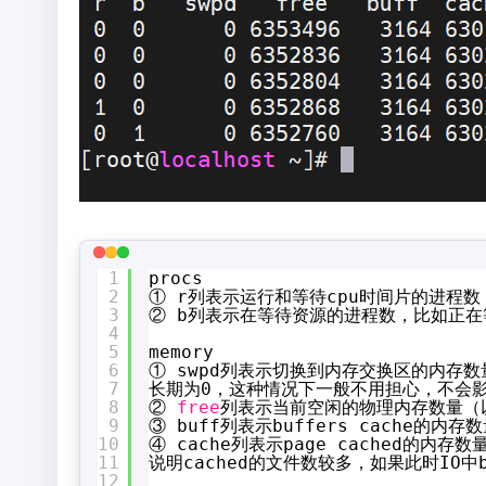
1
procs
2
① r列表示运行和等待cpu时间片的进程数
3
② b列表示在等待资源的进程数，比如正在
4
5
memory
6
① swpd列表示切换到内存交换区的内存数
7
长期为0，这种情况下一般不用担心，不会
8
② 
free
列表示当前空闲的物理内存数量（
9
③ buff列表示buffers cache的
10
④ cache列表示page cached的内
11
说明cached的文件数较多，如果此时IO
12