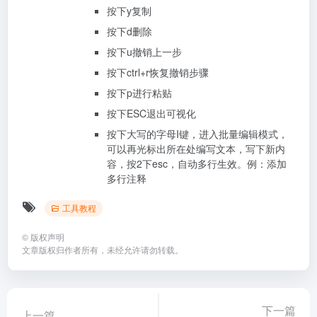
按下y复制
按下d删除
按下u撤销上一步
按下ctrl+r恢复撤销步骤
按下p进行粘贴
按下ESC退出可视化
按下大写的字母I键，进入批量编辑模式，
可以再光标出所在处编写文本，写下新内
容，按2下esc，自动多行生效。例：添加
多行注释
工具教程
©
版权声明
文章版权归作者所有，未经允许请勿转载。
下一篇
上一篇