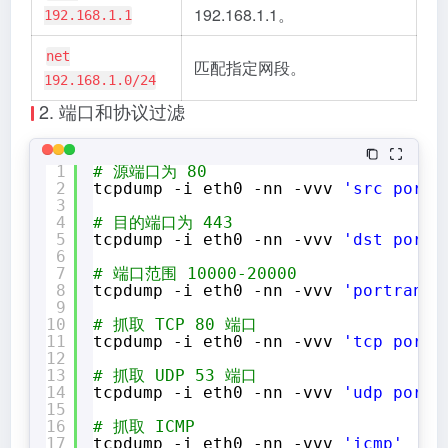
192.168.1.1。
192.168.1.1
net
匹配指定网段。
192.168.1.0/24
2. 端口和协议过滤
1
# 源端口为 80
2
tcpdump -i eth0 -nn -vvv 
'src port 
3
4
# 目的端口为 443
5
tcpdump -i eth0 -nn -vvv 
'dst port 
6
7
# 端口范围 10000-20000
8
tcpdump -i eth0 -nn -vvv 
'portrange
9
10
# 抓取 TCP 80 端口
11
tcpdump -i eth0 -nn -vvv 
'tcp port 
12
13
# 抓取 UDP 53 端口
14
tcpdump -i eth0 -nn -vvv 
'udp port 
15
16
# 抓取 ICMP
17
tcpdump -i eth0 -nn -vvv 
'icmp'