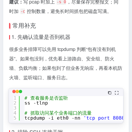
建议：
写 pcap 时加上
，尽量保存完整报文；同
-s 0
时加
控制数量，避免长时间抓包把磁盘写满。
-c
常用补充
1. 先确认流量是否到机器
很多业务排障可以先用 tcpdump 判断“包有没有到机
器”。如果包没到，优先看上游路由、安全组、防火
墙、负载均衡；如果包到了但业务无响应，再看本机防
火墙、监听端口、服务日志。
1
# 查看服务是否监听
2
ss -tlnp
3
4
# 抓取访问某个业务端口的流量
5
tcpdump -i eth0 -nn 
'tcp port 8080'
2. 排除 SSH 连接干扰