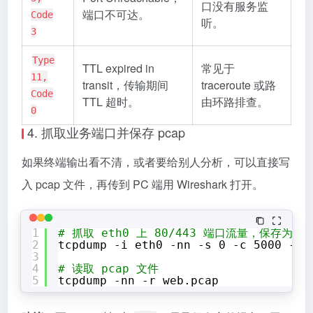
口没有服务监
端口不可达。
Code
听。
3
Type
TTL expired in
常见于
11,
transit，传输期间
traceroute 或路
Code
TTL 超时。
由环路排查。
0
4. 抓取业务端口并保存 pcap
如果终端输出看不清，或者要给别人分析，可以直接写
入 pcap 文件，再传到 PC 端用 Wireshark 打开。
1
# 抓取 eth0 上 80/443 端口流量，保存为 pc
2
tcpdump -i eth0 -nn -s 0 -c 5000 -w 
3
4
# 读取 pcap 文件
5
tcpdump -nn -r web.pcap