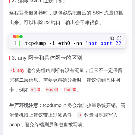
远程登录服务器时，抓包容易把自己的 SSH 流量也抓
出来。可以排除 22 端口，输出会干净很多。
1
tcpdump -i eth0 -nn 
'not port 22'
3. any 网卡和具体网卡的区别
适合先粗略判断有没有流量，但它不一定保留
-i any
完整二层信息。需要更精确分析时，建议切到具体网
卡，例如
、
、
。
eth0
ens33
bond0
生产环境注意：
tcpdump 本身会增加少量系统开销。高
流量机器上建议带上过滤条件、
数量限制或写入
-c
pcap，避免终端刷屏和磁盘被写满。