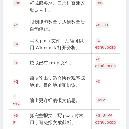
析成服务名。日常排查建议
-nn
-nn
默认带上。
限制抓包数量，达到数量后
-c
-c 100
自动停止。
写入 pcap 文件，后续可以
-w
-w
用 Wireshark 打开分析。
eth0.pcap
-r
读取已有 pcap 文件。
-r
eth0.pcap
简洁输出，适合快速观察源
-q
-q
地址、目的地址和协议。
-
输出更详细的报文信息。
-vvv
vvv
抓完整报文，写 pcap 时常
-s
-s 0 -w
用，避免报文被截断。
0
eth0.pcap