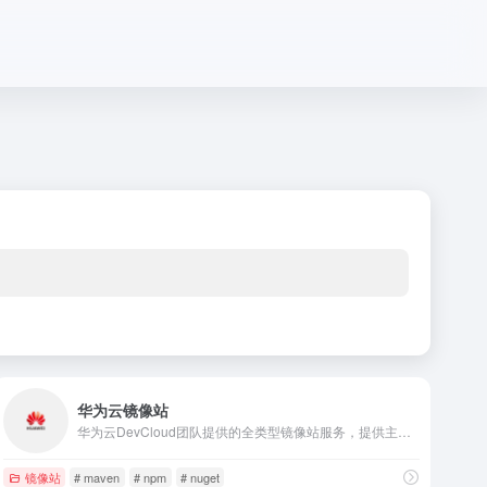
华为云镜像站
华为云DevCloud团队提供的全类型镜像站服务，提供主流开发语言组件、操作系统、常用工具和库等镜像，极速下载，全站CDN，官方合作。
镜像站
# maven
# npm
# nuget