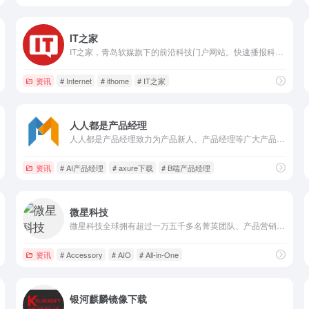
IT之家
IT之家，青岛软媒旗下的前沿科技门户网站。快速播报科技行业新闻头条快讯和手机数码产品评测，关注智能车电动车、AR/VR虚拟现实、苹果iOS/iPadOS、鸿蒙OS、谷歌Android、微软Win11/Win10/Win7，紧盯iPhone/iPad、安卓智能设备手机等数码潮流。
资讯
# Internet
# ithome
# IT之家
人人都是产品经理
人人都是产品经理致力为产品新人、产品经理等广大产品爱好者打造一个良好的学习交流平台。深度剖析国内外互联网业内动态，分享产品设计、交互设计、视觉设计、用户体验设计、产品运营、用户增长、私域运营、小红书运营、视频号运营、抖音运营、产品市场和项目管理等专业产品知识。
资讯
# AI产品经理
# axure下载
# B端产品经理
微星科技
微星科技全球拥有超过一万五千多名菁英团队、产品营销遍及全球120余国，主板与显卡名列全球前三大、笔记本电脑跻身世界前十大，每年获得全球知名产品设计大奖与国际知名媒体超过1000个奖项的肯定。
资讯
# Accessory
# AIO
# All-in-One
银河麒麟镜像下载