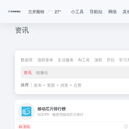
小工具
导航站
网络
其
兰开斯特
27°
资讯
共 8 篇网址
数据库
顶部菜单
生活服务
AI工具
顶部
开往
学习
资讯
镜像站
排序
发布
更新
浏览
点赞
移动芯片排行榜
SOCPK - 极客湾移动芯片排行
资讯