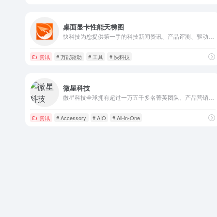
桌面显卡性能天梯图
快科技为您提供第一手的科技新闻资讯、产品评测、驱动下载等服务，能够做到“内容发布后一个小时内就会传遍整个中国互联网”，已经成为华语互联网平台的内容源，聚集了大量的科技发烧友，是国内影响力领先的科技资讯平台。
资讯
# 万能驱动
# 工具
# 快科技
微星科技
微星科技全球拥有超过一万五千多名菁英团队、产品营销遍及全球120余国，主板与显卡名列全球前三大、笔记本电脑跻身世界前十大，每年获得全球知名产品设计大奖与国际知名媒体超过1000个奖项的肯定。
资讯
# Accessory
# AIO
# All-in-One