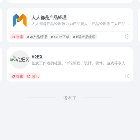
人人都是产品经理
人人都是产品经理致力为产品新人、产品经理等广大产品爱好者打造一个良好的学习交流平台。深度剖析国内外互联网业内动态，分享产品设计、交互设计、视觉设计、用户体验设计、产品运营、用户增长、私域运营、小红书运营、视频号运营、抖音运营、产品市场和项目管理等专业产品知识。
资讯
# AI产品经理
# axure下载
# B端产品经理
V2EX
创意工作者的社区。讨论编程、设计、硬件、游戏等令人激动的话题。
搜索
资讯
没有了