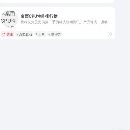
桌面CPU性能排行榜
快科技为您提供第一手的科技新闻资讯、产品评测、驱动下载等服务，能够做到“内容发布后一个小时内就会传遍整个中国互联网”，已经成为华语互联网平台的内容源，聚集了大量的科技发烧友，是国内影响力领先的科技资讯平台。
资讯
# 万能驱动
# 工具
# 快科技