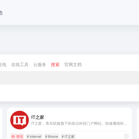
他
充电
在线工具
云服务
搜索
官网文档
IT之家
IT之家，青岛软媒旗下的前沿科技门户网站。快速播报科技行业新闻头条快讯和手机数码产品评测，关注智能车电动车、AR/VR虚拟现实、苹果iOS/iPadOS、鸿蒙OS、谷歌Android、微软Win11/Win10/Win7，紧盯iPhone/iPad、安卓智能设备手机等数码潮流。
资讯
# Internet
# ithome
# IT之家