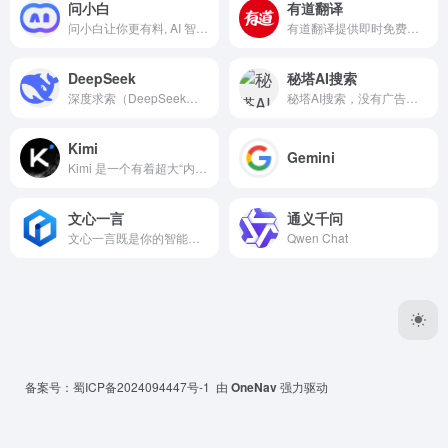
问小白
有道翻译
问小白让你更有料, AI 智能聊天, 问答助手, AI 智能搜索, 免费无限量使用 DeepSeek R1 模型，支持联网搜索。
有道翻译提供即时免费的中文、英语、日语、韩语、法语、德语、俄语、西班牙语、葡萄牙语、越南语、印尼语、意大利语、荷兰语、泰语全文翻译、网页翻译、文档翻译、PDF翻译、DOC翻译、PPT翻译、人工翻译、同传等服务。
DeepSeek
秘塔AI搜索
深度求索（DeepSeek），成立于2023年，专注于研究世界领先的通用人工智能底层模型与技术，挑战人工智能前沿性难题。基于自研训练框架、自建智算集群和万卡算力等资源，深度求索团队仅用半年时间便已发布并开源多个百亿级参数大模型，如DeepSeek-LLM通用大语言模型、DeepSeek-Coder代码大模型，并在2024年1月率先开源国内首个MoE大模型（DeepSeek-MoE），各大模型在公开评测榜单及真实样本外的泛化效果均有超越同级别模型的出色表现。和 DeepSeek AI 对话，轻松接入 API。
秘塔AI搜索，没有广告，直达结果
Kimi
Gemini
Kimi 是一个有着超大“内存”的智能助手，可以一口气读完二十万字的小说，还会上网冲浪，快来跟他聊聊吧 | Kimi - Moonshot AI 出品的智能助手
文心一言
通义千问
文心一言既是你的智能伙伴，可以陪你聊天、回答问题、画图识图；也是你的AI助手，可以提供灵感、撰写文案、阅读文档、智能翻译，帮你高效完成工作和学习任务。
Qwen Chat
备案号：
蜀ICP备2024094447号-1
由
OneNav
强力驱动