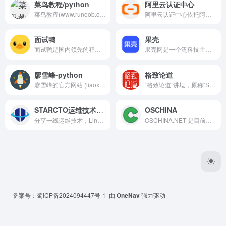
菜鸟教程/python
阿里云认证中心
菜鸟教程(www.runoob.com)提供了编程的基础技术教程, 介绍了HTML、CSS、Javascript、Python，Java，Ruby，C，PHP , MySQL等各种编程语言的基础知识。 同时本站中也提供了大量的在线实例，通过实例，您可以更好的学习编程。..
阿里云认证中心依托阿里云领先的技术能力，为开发者提供集课程学习、实操训练、考试认证、技术交流为一体的一站式在线学习平台，并为政府、企业、高校提供全面的数字化人才培养服务。
面试鸭
果壳
面试鸭是国内领先的程序员面试刷题平台，汇集10000+道2026最新Java、前端、C++、Python、Go、数据库、算法、计算机网络面试真题及详细题解。覆盖阿里、腾讯、字节、美团等大厂高频八股文。助力校招、社招、实习求职者快速通关技术面试，高效提升编程能力，轻松拿offer！
果壳网是一个泛科技主题网站，提供负责任、有智趣、贴近生活的内容，你可以在这里阅读、分享、交流、提问。果壳网致力于让科技兴趣成为人们文化生活和娱乐生活的重要元素。
廖雪峰-python
格致论道
廖雪峰的官方网站 (liaoxuefeng.com) 研究互联网产品和技术，提供原创中文精品教程
“格致论道”讲坛，原称“SELF格致论道”讲坛，是中国科学院计算机网络信息中心和中国科学院科学传播局联合主办的科学文化讲坛，致力于非凡思想的跨界交流，提倡以“格物致知”的精神探讨科技、教育、生活、未来的发展，每月举办一期演讲活动，邀请来自科技、教育、文化、艺术等诸多领域嘉宾分享思想和观点。
STARCTO运维技术分享
OSCHINA
分享一线运维技术，Linux知识、网络知识、数据库知识、Devops知识、大数据知识、监控解决方案、Docker知识、K8S知识等。
OSCHINA.NET 是目前领先的中文开源技术社区。我们传播开源的理念，推广开源项目，为 IT 开发者提供了一个发现、使用、并交流开源技术的平台
备案号：
蜀ICP备2024094447号-1
由
OneNav
强力驱动