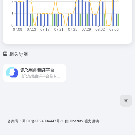
相关导航
讯飞智能翻译平台
讯飞智能翻译平台是专业的在线文档翻译平台,提供PDF/Word/Excel/PPT文件翻译、图片识别翻译、在线翻译等服务,支持22种文档格式以及60多种语种和中文互译,译文结果高度还原原文样式排版。涵盖期刊论文、法律、金融、计算机、能源、体育、医疗等多个领域翻译，翻译更精准。
备案号：
蜀ICP备2024094447号-1
由
OneNav
强力驱动