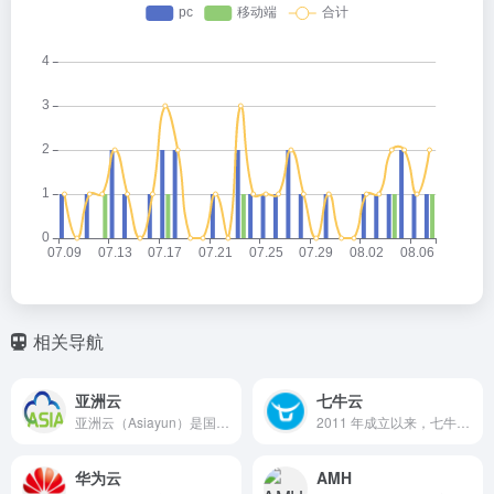
相关导航
亚洲云
七牛云
亚洲云（Asiayun）是国内靠谱的企业级云计算服务提供商。致力于将云计算与网络核心技术转化为最稳定、安全、高速以及极具性价比的云服务器、高防服务器、大带宽服务器、香港服务器、美国服务器等产品提供给用户。
2011 年成立以来，七牛云致力于成为全球领先的一站式中立音视频云 + AI 服务商，围绕数字化浪潮下的在线音视频需求，基于强大的云边一体化能力和低代码能力，持续在视频点播、互动直播、实时音视频、摄像头上云等领域，进行深度技术投入，提供面向业务场景的视频云解决方案。截至目前，有超过 100 万企业客户和开发者长期使用七牛云服务，包括 OPPO 、爱奇艺、平安银行、招商银行、上汽集团、芒果 TV 等知名企业。
华为云
AMH