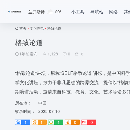
小工具
导航站
网络
其
兰开斯特
29°
首页
•
学习充电
•
格致论道
格致论道
1年前发布
1,128
0
0
“格致论道”讲坛，原称“SELF格致论道”讲坛，是中
学文化讲坛，致力于非凡思想的跨界交流，提倡以“格物
期演讲活动，邀请来自科技、教育、文化、艺术等诸多
所在地：
中国
收录时间：
2025-07-10
1
1-
1
0
0