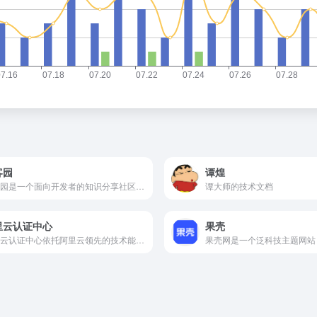
客园
谭煌
博客园是一个面向开发者的知识分享社区。自创建以来，博客园一直致力并专注于为开发者打造一个纯净的技术交流社区，推动并帮助开发者通过互联网分享知识，从而让更多开发者从中受益。博客园的使命是帮助开发者用代码改变世界。
谭大师的技术文档
里云认证中心
果壳
阿里云认证中心依托阿里云领先的技术能力，为开发者提供集课程学习、实操训练、考试认证、技术交流为一体的一站式在线学习平台，并为政府、企业、高校提供全面的数字化人才培养服务。