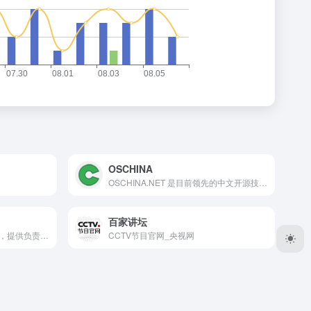
OSCHINA
OSCHINA.NET 是目前领先的中文开源技术社区。我们传播开源的理念，推广开源项目，为 IT 开发者提供了一个发现、使用、并交流开源技术的平台
百家讲坛
果壳网是一个泛科技主题网站，提供负责任、有智趣、贴近生活的内容，你可以在这里阅读、分享、交流、提问。果壳网致力于让科技兴趣成为人们文化生活和娱乐生活的重要元素。
CCTV节目官网_央视网