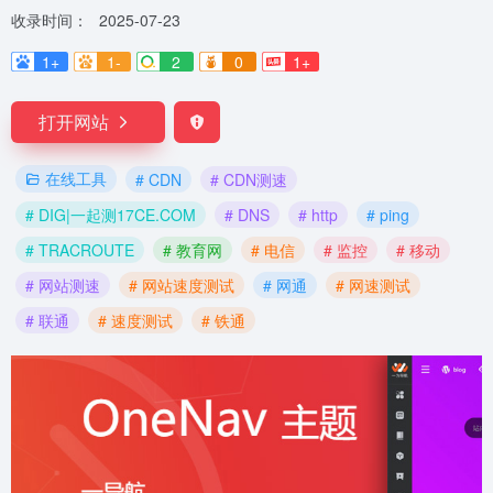
收录时间：
2025-07-23
1+
1-
2
0
1+
打开网站
在线工具
# CDN
# CDN测速
# DIG|一起测17CE.COM
# DNS
# http
# ping
# TRACROUTE
# 教育网
# 电信
# 监控
# 移动
# 网站测速
# 网站速度测试
# 网通
# 网速测试
# 联通
# 速度测试
# 铁通