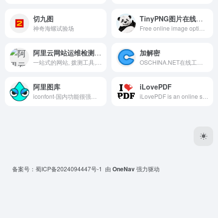
切九图
TinyPNG图片在线压缩
神奇海螺试验场
Free online image optimizer for faster websites! Reduce the file size of your AVIF, WEBP, JPEG and PNG images while preserving the image quality.
阿里云网站运维检测平台
加解密
一站式的网站, 拨测工具, 网络运维工具，可自助诊断域名, dns, 网站, 备案等建站中常见问题；提供强大的网络拨测工具，通过全球各地探测点对服务做http, ping, dns, 路由等拨测，检测网络质量分析服务故障；免费支持查询全球IP地址地理位置，准确靠谱。 阿里云拨测,免费拨测拨测工具，未来本平台还将为IT从业者提供更多效率工具，敬请期待
OSCHINA.NET在线工具,ostools为开发设计人员提供在线工具，提供jsbin在线 CSS、JS 调试，在线 Java API文档,在线 PHP API文档,在线 Node.js API文档,Less CSS编译器，MarkDown编译器等其他在线工具
阿里图库
iLovePDF
iconfont-国内功能很强大且图标内容很丰富的矢量图标库，提供矢量图标下载、在线存储、格式转换等功能。阿里巴巴体验团队倾力打造，设计和前端开发的便捷工具
iLovePDF is an online service to work with PDF files completely free and easy to use. Merge PDF, split PDF, compress PDF, office to PDF, PDF to JPG and more!
备案号：
蜀ICP备2024094447号-1
由
OneNav
强力驱动