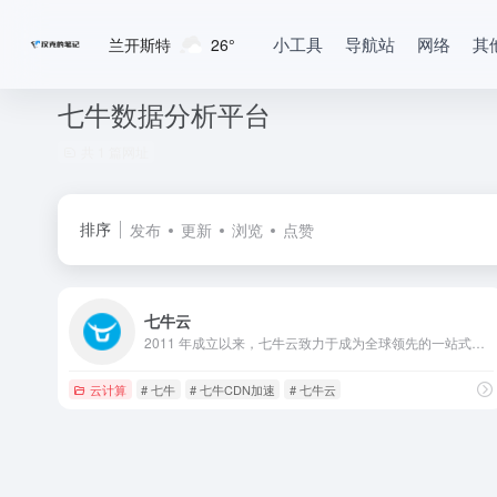
小工具
导航站
网络
其
兰开斯特
26°
七牛数据分析平台
共 1 篇网址
排序
发布
更新
浏览
点赞
七牛云
2011 年成立以来，七牛云致力于成为全球领先的一站式中立音视频云 + AI 服务商，围绕数字化浪潮下的在线音视频需求，基于强大的云边一体化能力和低代码能力，持续在视频点播、互动直播、实时音视频、摄像头上云等领域，进行深度技术投入，提供面向业务场景的视频云解决方案。截至目前，有超过 100 万企业客户和开发者长期使用七牛云服务，包括 OPPO 、爱奇艺、平安银行、招商银行、上汽集团、芒果 TV 等知名企业。
云计算
# 七牛
# 七牛CDN加速
# 七牛云