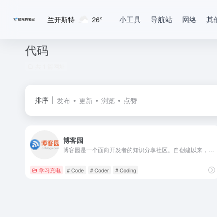
小工具
导航站
网络
其
兰开斯特
26°
代码
共 1 篇网址
排序
发布
更新
浏览
点赞
博客园
博客园是一个面向开发者的知识分享社区。自创建以来，博客园一直致力并专注于为开发者打造一个纯净的技术交流社区，推动并帮助开发者通过互联网分享知识，从而让更多开发者从中受益。博客园的使命是帮助开发者用代码改变世界。
学习充电
# Code
# Coder
# Coding