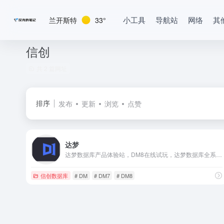
小工具
导航站
网络
其
兰开斯特
33°
信创
共 2 篇网址
排序
发布
更新
浏览
点赞
达梦
达梦数据库产品体验站，DM8在线试玩，达梦数据库全系列产品免费下载，官方权威的快速上手文档和产品手册，最活跃的达梦技术社区，面向全行业ISV厂商免费的云适配服务。
信创数据库
# DM
# DM7
# DM8