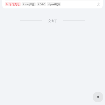
学习充电
# java开源
# OSC
# perl开源
没有了