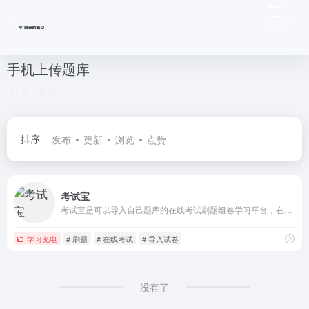
手机上传题库
共 1 篇网址
排序
发布
更新
浏览
点赞
考试宝
考试宝是可以导入自己题库的在线考试刷题组卷学习平台，在电脑端导入试题，在手机APP上刷题，支持在线练习、随机抽题模拟考试、刷题、搜索答案，支持自助导入Word、Excel题库文档，辅助整理导入Word、Excel、PDF、CSV、TXT、Numbers等多种文档格式导入，高效快捷，支持制作题库、发布考试及分享试卷/题库
学习充电
# 刷题
# 在线考试
# 导入试卷
没有了