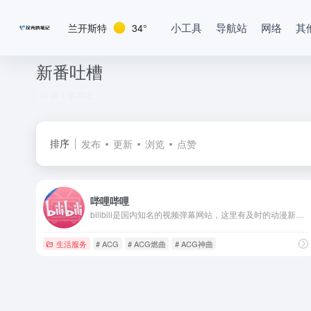
小工具
导航站
网络
其
兰开斯特
34°
新番吐槽
共 1 篇网址
排序
发布
更新
浏览
点赞
哔哩哔哩
bilibili是国内知名的视频弹幕网站，这里有及时的动漫新番，活跃的ACG氛围，有创意的Up主。大家可以在这里找到许多欢乐。
生活服务
# ACG
# ACG燃曲
# ACG神曲