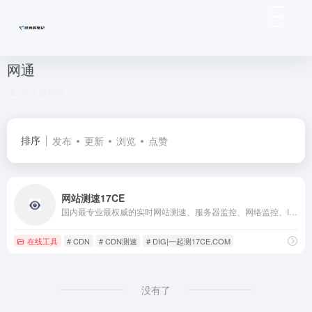
网通
共 1 篇网址
排序
发布
更新
浏览
点赞
网站测速17CE
国内最专业最权威的实时网站测速、服务器监控、网络监控、IDC质量评测、PING,DNS,HTTP,CDN测试网站速度监控，遍及国内各省和国外的监测点，包括电信、网通、联通、移动、长城宽带、教育网等线路，测试网站在全国各地和海外的打开速度，全面的报表功能、对比功能、地图展示、柱型图展示等专业测速网站
在线工具
# CDN
# CDN测速
# DIG|一起测17CE.COM
没有了