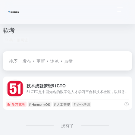
软考
共 1 篇网址
排序
发布
更新
浏览
点赞
技术成就梦想51CTO
51CTO是中国知名的数字化人才学习平台和技术社区，以服务一亿数字化人才职业成长为己任，对中国数千万数字化人才拥有强大的影响力和服务能力。通过技术社区、技术博客和新媒体矩阵等综合产品服务体系，凝聚了2000万+IT技术人员、50万+位技术博主和近千家IT公司的CTO；通过丰富且高质量的IT技术在线教育资源，完整覆盖就业培训、在职提升、认证考试等职业教育领域，分别打造企业培训、个人提升创新产品矩阵，服务IT人才成长。同时，作为华为鸿蒙操作系统合作伙伴，51CTO承担了鸿蒙官方技术社区的运营，全力服务于鸿蒙开发者生态。
学习充电
# HarmonyOS
# 人工智能
# 企业培训
没有了