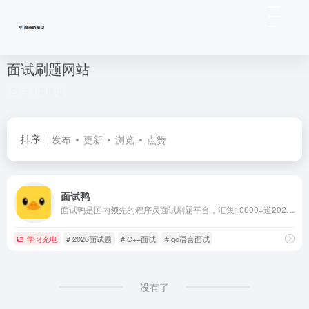
面试刷题网站
共 1 篇网址
排序
发布
更新
浏览
点赞
面试鸭
面试鸭是国内领先的程序员面试刷题平台，汇集10000+道2026最新Java、前端、C++、Python、Go、数据库、算法、计算机网络面试真题及详细题解。覆盖阿里、腾讯、字节、美团等大厂高频八股文。助力校招、社招、实习求职者快速通关技术面试，高效提升编程能力，轻松拿offer！
学习充电
# 2026面试题
# C++面试
# go语言面试
没有了