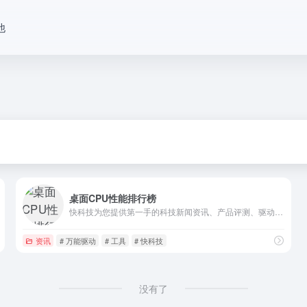
他
桌面CPU性能排行榜
快科技为您提供第一手的科技新闻资讯、产品评测、驱动下载等服务，能够做到“内容发布后一个小时内就会传遍整个中国互联网”，已经成为华语互联网平台的内容源，聚集了大量的科技发烧友，是国内影响力领先的科技资讯平台。
资讯
# 万能驱动
# 工具
# 快科技
没有了