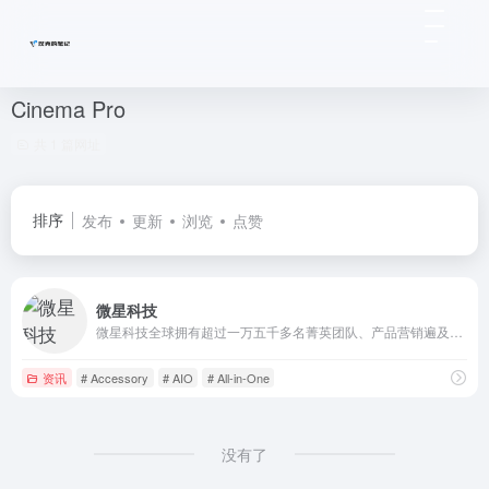
Cinema Pro
共 1 篇网址
排序
发布
更新
浏览
点赞
微星科技
微星科技全球拥有超过一万五千多名菁英团队、产品营销遍及全球120余国，主板与显卡名列全球前三大、笔记本电脑跻身世界前十大，每年获得全球知名产品设计大奖与国际知名媒体超过1000个奖项的肯定。
资讯
# Accessory
# AIO
# All-in-One
没有了