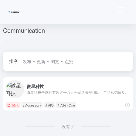
Communication
共 1 篇网址
排序
发布
更新
浏览
点赞
微星科技
微星科技全球拥有超过一万五千多名菁英团队、产品营销遍及全球120余国，主板与显卡名列全球前三大、笔记本电脑跻身世界前十大，每年获得全球知名产品设计大奖与国际知名媒体超过1000个奖项的肯定。
资讯
# Accessory
# AIO
# All-in-One
没有了