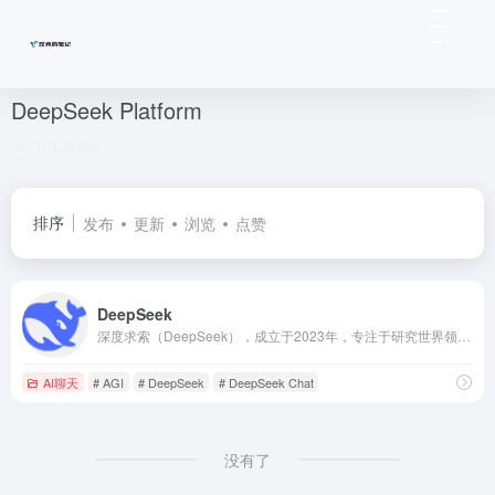
DeepSeek Platform
共 1 篇网址
排序
发布
更新
浏览
点赞
DeepSeek
深度求索（DeepSeek），成立于2023年，专注于研究世界领先的通用人工智能底层模型与技术，挑战人工智能前沿性难题。基于自研训练框架、自建智算集群和万卡算力等资源，深度求索团队仅用半年时间便已发布并开源多个百亿级参数大模型，如DeepSeek-LLM通用大语言模型、DeepSeek-Coder代码大模型，并在2024年1月率先开源国内首个MoE大模型（DeepSeek-MoE），各大模型在公开评测榜单及真实样本外的泛化效果均有超越同级别模型的出色表现。和 DeepSeek AI 对话，轻松接入 API。
AI聊天
# AGI
# DeepSeek
# DeepSeek Chat
没有了