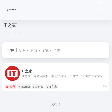
IT之家
共 1 篇网址
排序
发布
更新
浏览
点赞
IT之家
IT之家，青岛软媒旗下的前沿科技门户网站。快速播报科技行业新闻头条快讯和手机数码产品评测，关注智能车电动车、AR/VR虚拟现实、苹果iOS/iPadOS、鸿蒙OS、谷歌Android、微软Win11/Win10/Win7，紧盯iPhone/iPad、安卓智能设备手机等数码潮流。
资讯
# Internet
# ithome
# IT之家
没有了