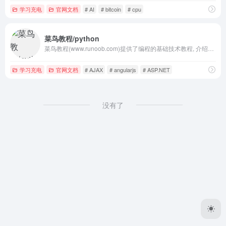
学习充电
官网文档
# AI
# bitcoin
# cpu
菜鸟教程/python
菜鸟教程(www.runoob.com)提供了编程的基础技术教程, 介绍了HTML、CSS、Javascript、Python，Java，Ruby，C，PHP , MySQL等各种编程语言的基础知识。 同时本站中也提供了大量的在线实例，通过实例，您可以更好的学习编程。..
学习充电
官网文档
# AJAX
# angularjs
# ASP.NET
没有了