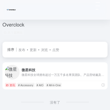
Overclock
共 1 篇网址
排序
发布
更新
浏览
点赞
微星科技
微星科技全球拥有超过一万五千多名菁英团队、产品营销遍及全球120余国，主板与显卡名列全球前三大、笔记本电脑跻身世界前十大，每年获得全球知名产品设计大奖与国际知名媒体超过1000个奖项的肯定。
资讯
# Accessory
# AIO
# All-in-One
没有了