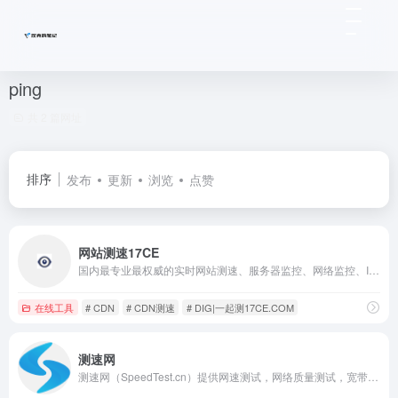
ping
共 2 篇网址
排序
发布
更新
浏览
点赞
网站测速17CE
国内最专业最权威的实时网站测速、服务器监控、网络监控、IDC质量评测、PING,DNS,HTTP,CDN测试网站速度监控，遍及国内各省和国外的监测点，包括电信、网通、联通、移动、长城宽带、教育网等线路，测试网站在全国各地和海外的打开速度，全面的报表功能、对比功能、地图展示、柱型图展示等专业测速网站
在线工具
# CDN
# CDN测速
# DIG|一起测17CE.COM
测速网
测速网（SpeedTest.cn）提供网速测试，网络质量测试，宽带测速，Wi-Fi测速，5G测速，IPv6测速，带宽检测，路由器测速，网关测速，宽带提速，宽带升级，网络加速，内网测速，专网测速，视频测试，游戏测速，直播测速，网络诊断，蹭网检测，物联网监测，网站监测，API监测，Ping测试，路由测试等专业服务，拥有国内外大量高性能测试点，覆盖电信，移动，联通，网通，广电，长城宽带，鹏博士等运营商,Wi-Fi 7,Wi-Fi 6,FTTR,全屋Wi-Fi。