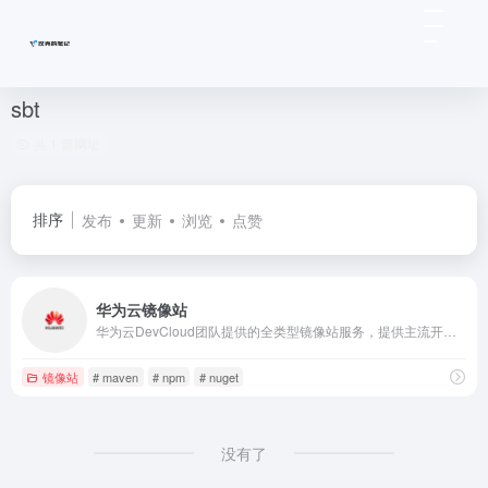
sbt
共 1 篇网址
排序
发布
更新
浏览
点赞
华为云镜像站
华为云DevCloud团队提供的全类型镜像站服务，提供主流开发语言组件、操作系统、常用工具和库等镜像，极速下载，全站CDN，官方合作。
镜像站
# maven
# npm
# nuget
没有了