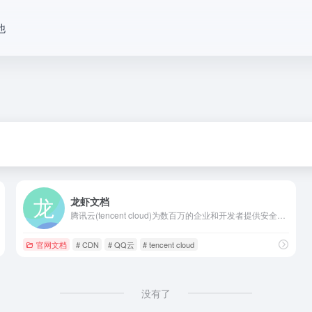
他
龙虾文档
腾讯云(tencent cloud)为数百万的企业和开发者提供安全稳定的云计算服务，涵盖云服务器、云数据库、云存储、视频与CDN、域名注册等全方位云服务和各行业解决方案。
官网文档
# CDN
# QQ云
# tencent cloud
没有了