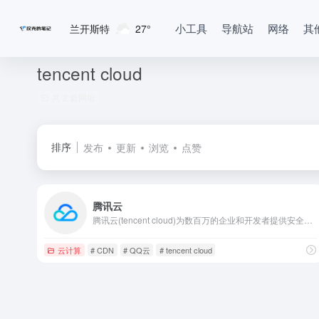
小工具
导航站
网络
其
兰开斯特
27°
tencent cloud
共 2 篇网址
排序
发布
更新
浏览
点赞
腾讯云
腾讯云(tencent cloud)为数百万的企业和开发者提供安全稳定的云计算服务，涵盖云服务器、云数据库、云存储、视频与CDN、域名注册等全方位云服务和各行业解决方案。
云计算
# CDN
# QQ云
# tencent cloud