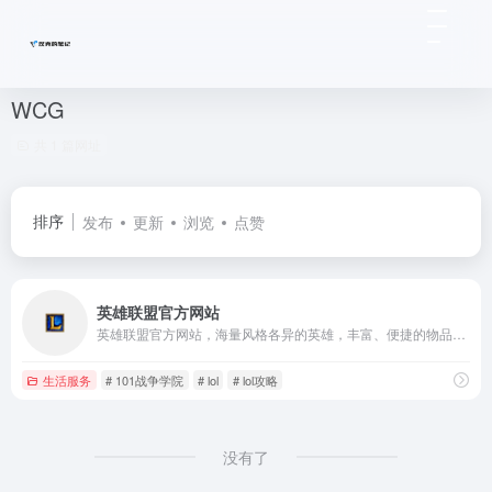
WCG
共 1 篇网址
排序
发布
更新
浏览
点赞
英雄联盟官方网站
英雄联盟官方网站，海量风格各异的英雄，丰富、便捷的物品合成系统，游戏内置的匹配、排行和竞技系统，独创的“召唤师”系统及技能、符文、天赋等系统组合，必将带你进入一个崭新而又丰富多彩的游戏世界。
生活服务
# 101战争学院
# lol
# lol攻略
没有了