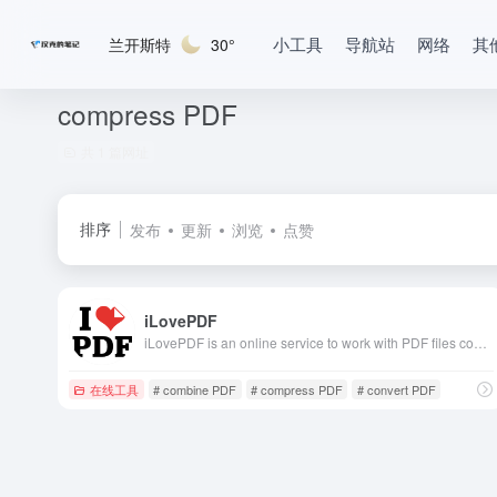
小工具
导航站
网络
其
兰开斯特
30°
compress PDF
共 1 篇网址
排序
发布
更新
浏览
点赞
iLovePDF
iLovePDF is an online service to work with PDF files completely free and easy to use. Merge PDF, split PDF, compress PDF, office to PDF, PDF to JPG and more!
在线工具
# combine PDF
# compress PDF
# convert PDF