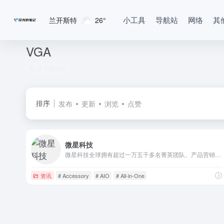
小工具
导航站
网络
其
兰开斯特
26°
VGA
共 1 篇网址
排序
发布
更新
浏览
点赞
微星科技
微星科技全球拥有超过一万五千多名菁英团队、产品营销遍及全球120余国，主板与显卡名列全球前三大、笔记本电脑跻身世界前十大，每年获得全球知名产品设计大奖与国际知名媒体超过1000个奖项的肯定。
资讯
# Accessory
# AIO
# All-in-One