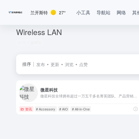
小工具
导航站
网络
其
兰开斯特
27°
Wireless LAN
共 1 篇网址
排序
发布
更新
浏览
点赞
微星科技
微星科技全球拥有超过一万五千多名菁英团队、产品营销遍及全球120余国，主板与显卡名列全球前三大、笔记本电脑跻身世界前十大，每年获得全球知名产品设计大奖与国际知名媒体超过1000个奖项的肯定。
资讯
# Accessory
# AIO
# All-in-One