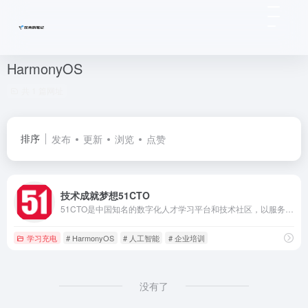
HarmonyOS
共 1 篇网址
排序
发布
更新
浏览
点赞
技术成就梦想51CTO
51CTO是中国知名的数字化人才学习平台和技术社区，以服务一亿数字化人才职业成长为己任，对中国数千万数字化人才拥有强大的影响力和服务能力。通过技术社区、技术博客和新媒体矩阵等综合产品服务体系，凝聚了2000万+IT技术人员、50万+位技术博主和近千家IT公司的CTO；通过丰富且高质量的IT技术在线教育资源，完整覆盖就业培训、在职提升、认证考试等职业教育领域，分别打造企业培训、个人提升创新产品矩阵，服务IT人才成长。同时，作为华为鸿蒙操作系统合作伙伴，51CTO承担了鸿蒙官方技术社区的运营，全力服务于鸿蒙开发者生态。
学习充电
# HarmonyOS
# 人工智能
# 企业培训
没有了