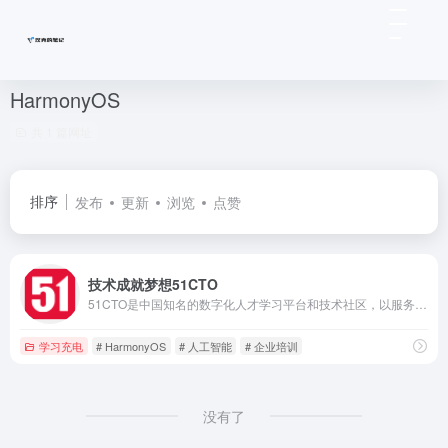
HarmonyOS
共 1 篇网址
排序
发布
更新
浏览
点赞
技术成就梦想51CTO
51CTO是中国知名的数字化人才学习平台和技术社区，以服务一亿数字化人才职业成长为己任，对中国数千万数字化人才拥有强大的影响力和服务能力。通过技术社区、技术博客和新媒体矩阵等综合产品服务体系，凝聚了2000万+IT技术人员、50万+位技术博主和近千家IT公司的CTO；通过丰富且高质量的IT技术在线教育资源，完整覆盖就业培训、在职提升、认证考试等职业教育领域，分别打造企业培训、个人提升创新产品矩阵，服务IT人才成长。同时，作为华为鸿蒙操作系统合作伙伴，51CTO承担了鸿蒙官方技术社区的运营，全力服务于鸿蒙开发者生态。
学习充电
# HarmonyOS
# 人工智能
# 企业培训
没有了