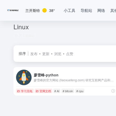
小工具
导航站
网络
其
兰开斯特
38°
Linux
共 3 篇网址
排序
发布
更新
浏览
点赞
廖雪峰-python
廖雪峰的官方网站 (liaoxuefeng.com) 研究互联网产品和技术，提供原创中文精品教程
学习充电
官网文档
# AI
# bitcoin
# cpu